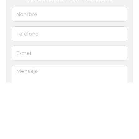
Nombre
Teléfono
E-mail
Mensaje
El
titular de la página
informa que los datos de este formulario
serán tratados para ofrecerle la información solicitada, siendo la
base legal del tratamiento el consentimiento otorgado por el
usuario. No se cederán datos a terceros. Puede ejercer los derechos
como se explica en la
Política de Privacidad
.