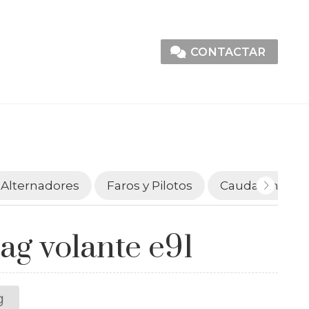
CONTACTAR
Alternadores
Faros y Pilotos
Caudalímetro
ag volante e91
g