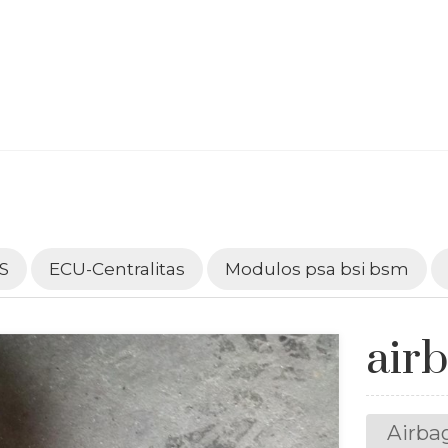
S
ECU-Centralitas
Modulos psa bsi bsm
airb
Airba