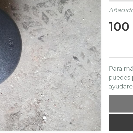
Añadido
100
Para má
puedes 
ayudare