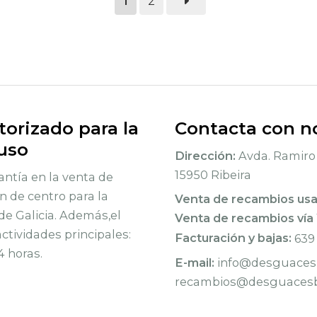
1
2
orizado para la
Contacta con n
 uso
Dirección:
Avda. Ramiro 
15950 Ribeira
ntía en la venta de
n de centro para la
Venta de recambios us
de Galicia. Además,el
Venta de recambios vía
tividades principales:
Facturación y bajas:
639
4 horas.
E-mail:
info@desguacesb
recambios@desguacesb