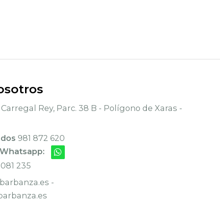
osotros
Carregal Rey, Parc. 38 B - Polígono de Xaras -
ados
981 872 620
 Whatsapp:
 081 235
arbanza.es -
arbanza.es