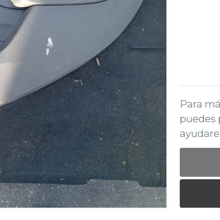
Para má
puedes 
ayudare