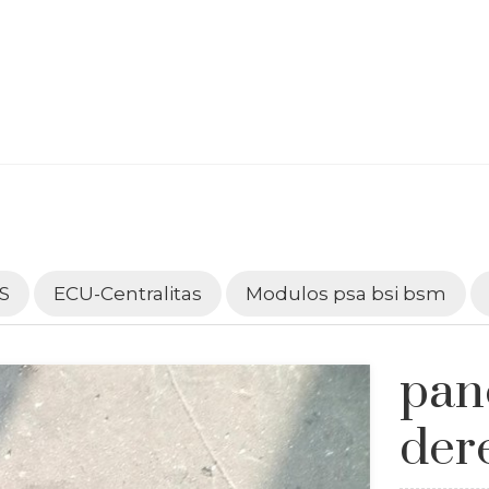
S
ECU-Centralitas
Modulos psa bsi bsm
pan
der