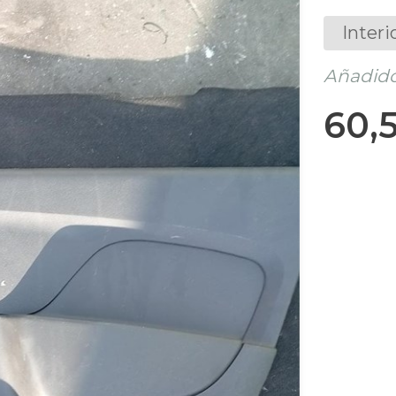
Interi
Añadido 
60,