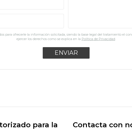
os para ofrecerle la información solicitada, siendo la base legal del tratamiento el co
ejercer los derechos como se explica en la
Política de Privacidad
.
orizado para la
Contacta con n