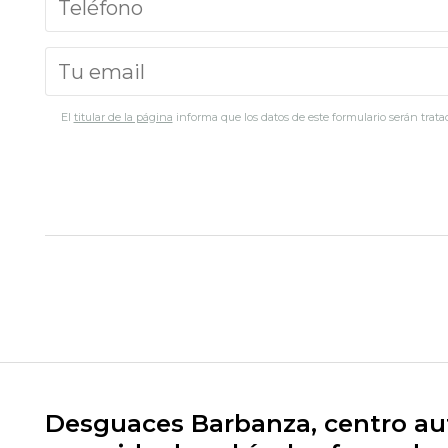
El
titular de la página
informa que los datos de este formulario serán tratad
Desguaces Barbanza, centro aut