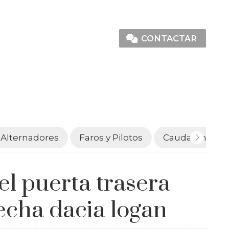
CONTACTAR
Alternadores
Faros y Pilotos
Caudalímetro
el puerta trasera
echa dacia logan