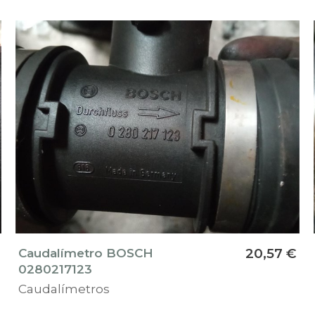
Caudalímetro BOSCH
20,57 €
0280217123
Caudalímetros