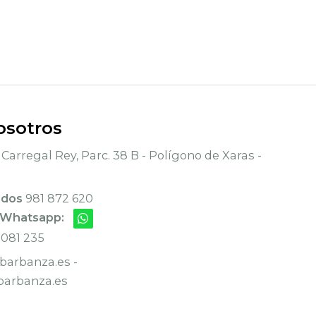
osotros
Carregal Rey, Parc. 38 B - Polígono de Xaras -
ados
981 872 620
 Whatsapp:
 081 235
arbanza.es -
arbanza.es