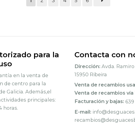
1
2
3
4
5
6
orizado para la
Contacta con n
 uso
Dirección:
Avda. Ramiro 
15950 Ribeira
ntía en la venta de
n de centro para la
Venta de recambios us
de Galicia. Además,el
Venta de recambios vía
tividades principales:
Facturación y bajas:
639
4 horas.
E-mail:
info@desguacesb
recambios@desguacesb