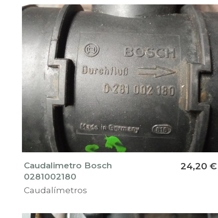
Caudalimetro Bosch
24,20 €
0281002180
Caudalímetros