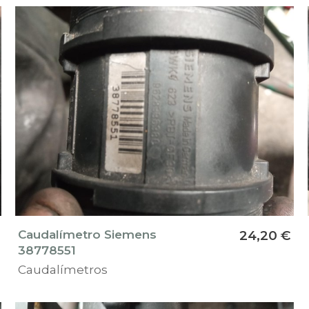
Caudalímetro Siemens
24,20 €
38778551
Caudalímetros