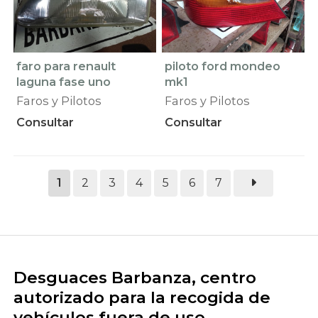
faro para renault
piloto ford mondeo
laguna fase uno
mk1
Faros y Pilotos
Faros y Pilotos
Consultar
Consultar
1
2
3
4
5
6
7
Desguaces Barbanza, centro
autorizado para la recogida de
vehículos fuera de uso