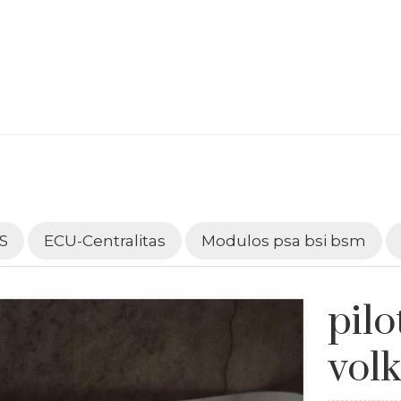
S
ECU-Centralitas
Modulos psa bsi bsm
pil
vol