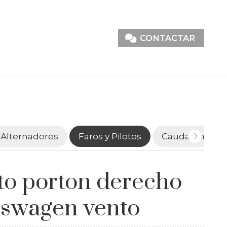
CONTACTAR
Alternadores
Faros y Pilotos
Caudalímetro
oto porton derecho
kswagen vento