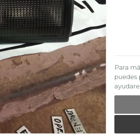
Para má
puedes 
ayudare