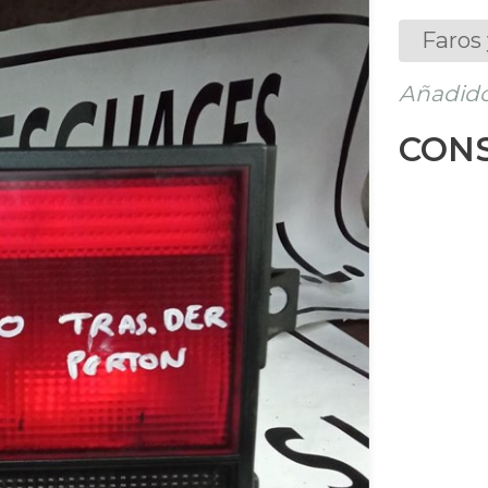
Faros 
Añadido 
CONS