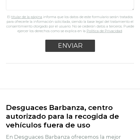
El
titular de la página
informa que los datos de este formulario serán tratados
para ofrecerle la información solicitada, siendo la base legal del tratamiento el
consentimiento otorgado por el usuario. No se cederán datos a terceros. Puede
ejercer los derechos como se explica en la
Política de Privacidad
.
Desguaces Barbanza, centro
autorizado para la recogida de
vehículos fuera de uso
En Desguaces Barbanza ofrecemos la mejor