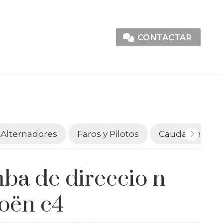
CONTACTAR
Alternadores
Faros y Pilotos
Caudalímetro
ba de direccio n
roën c4