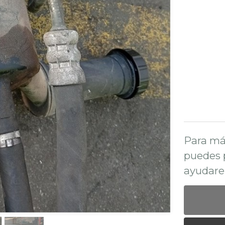
Para má
puedes 
ayudare