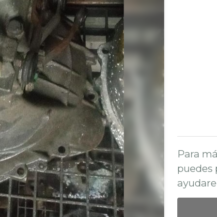
Para má
puedes 
ayudare