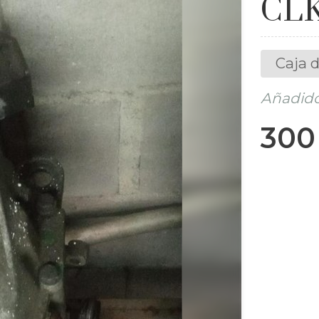
CLK
Caja 
Añadido 
300