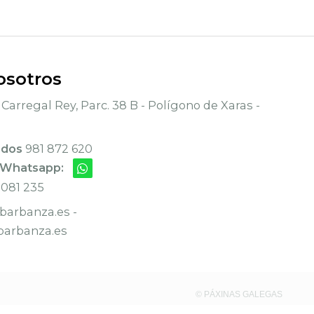
osotros
Carregal Rey, Parc. 38 B - Polígono de Xaras -
ados
981 872 620
 Whatsapp:
 081 235
arbanza.es -
arbanza.es
© PÁXINAS GALEGAS