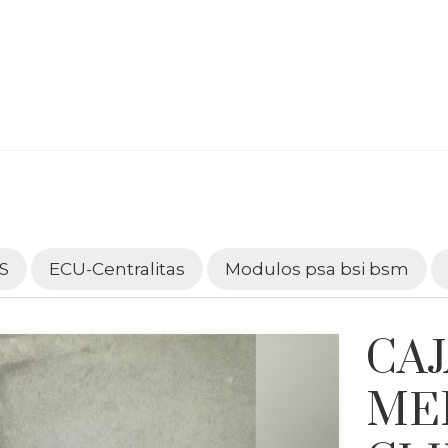
S
ECU-Centralitas
Modulos psa bsi bsm
CA
ME