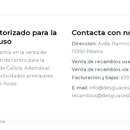
orizado para la
Contacta con n
 uso
Dirección:
Avda. Ramiro 
15950 Ribeira
ntía en la venta de
n de centro para la
Venta de recambios us
de Galicia. Además,el
Venta de recambios vía
tividades principales:
Facturación y bajas:
639
4 horas.
E-mail:
info@desguacesb
recambios@desguacesb
rna