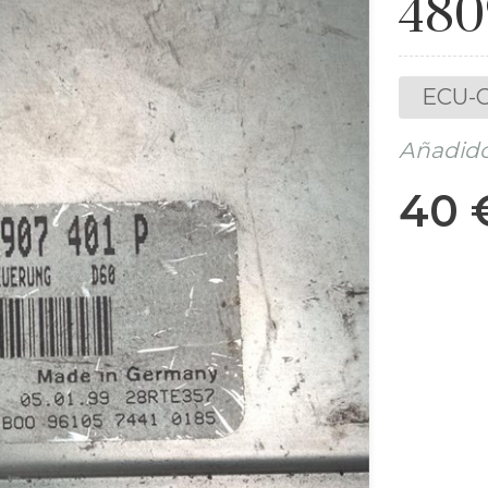
480
ECU-C
Añadido
40 