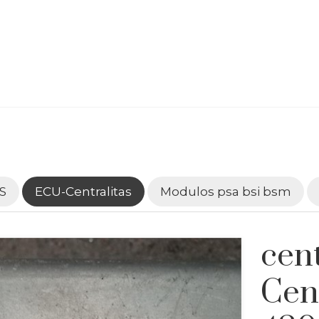
S
ECU-Centralitas
Modulos psa bsi bsm
cent
Cen