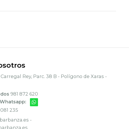
osotros
Carregal Rey, Parc. 38 B - Polígono de Xaras -
ados
981 872 620
 Whatsapp:
 081 235
arbanza.es -
arbanza.es