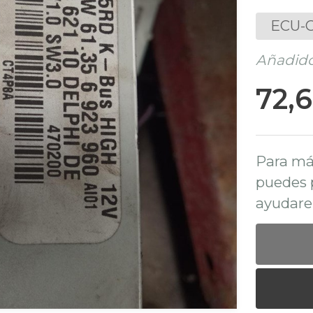
ECU-C
Añadido
72,
Para má
puedes 
ayudare