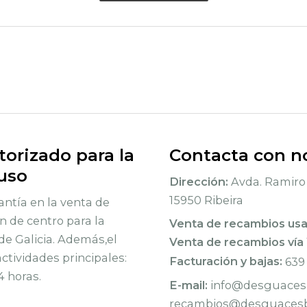
orizado para la
Contacta con n
 uso
Dirección:
Avda. Ramiro 
15950 Ribeira
ntía en la venta de
n de centro para la
Venta de recambios us
de Galicia. Además,el
Venta de recambios vía
tividades principales:
Facturación y bajas:
639
4 horas.
E-mail:
info@desguacesb
recambios@desguacesb