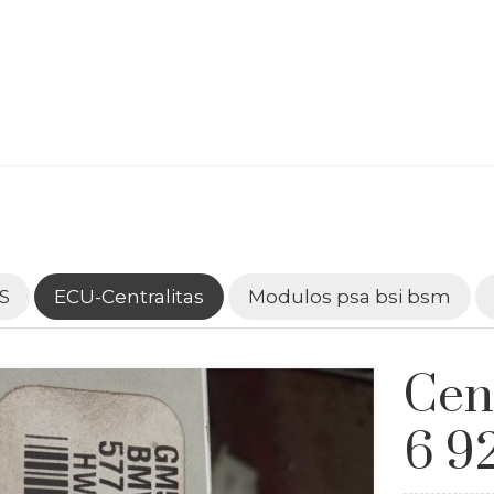
S
ECU-Centralitas
Modulos psa bsi bsm
Cen
6 9