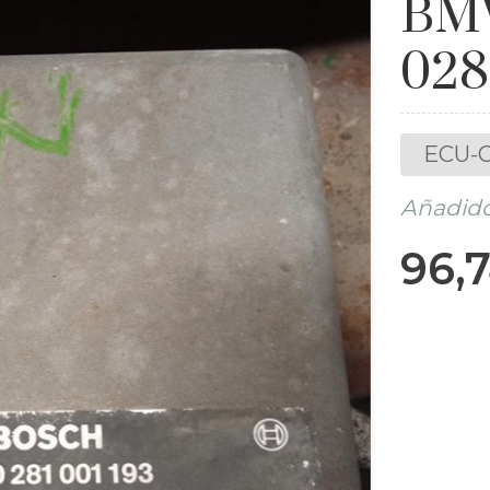
BMW
028
ECU-C
Añadido
96,