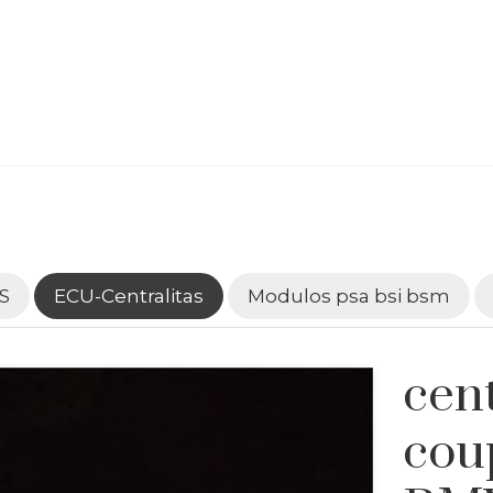
S
ECU-Centralitas
Modulos psa bsi bsm
cent
cou