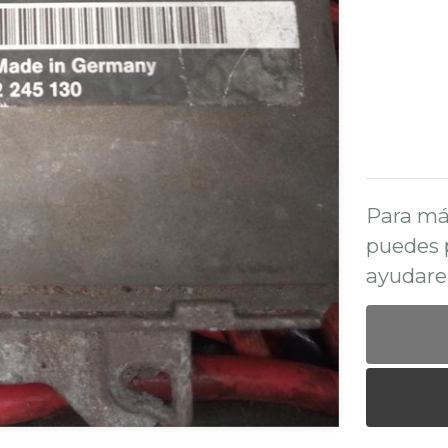
Para má
puedes 
ayudare