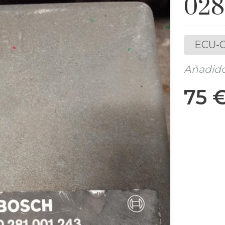
028
ECU-C
Añadido
75 