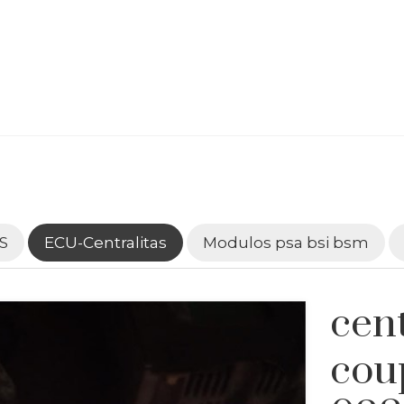
S
ECU-Centralitas
Modulos psa bsi bsm
cent
cou