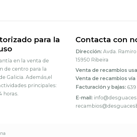
orizado para la
Contacta con n
 uso
Dirección:
Avda. Ramiro 
15950 Ribeira
ntía en la venta de
n de centro para la
Venta de recambios us
de Galicia. Además,el
Venta de recambios vía
tividades principales:
Facturación y bajas:
639
4 horas.
E-mail:
info@desguacesb
recambios@desguacesb
rna