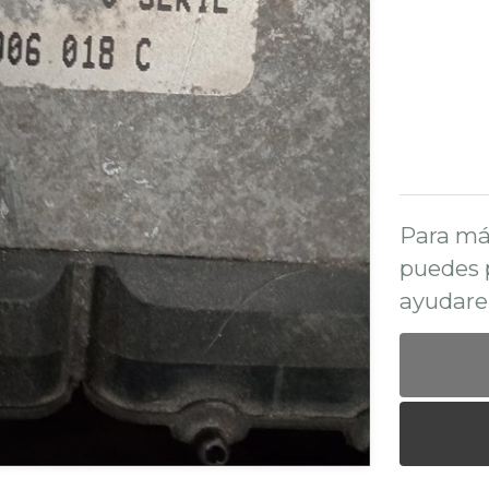
Para má
puedes 
ayudare