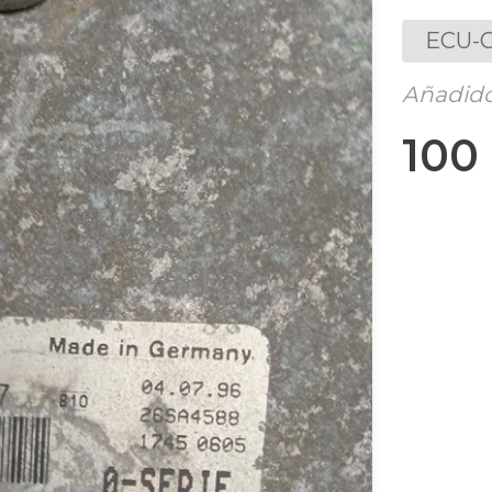
ECU-C
Añadido 
100