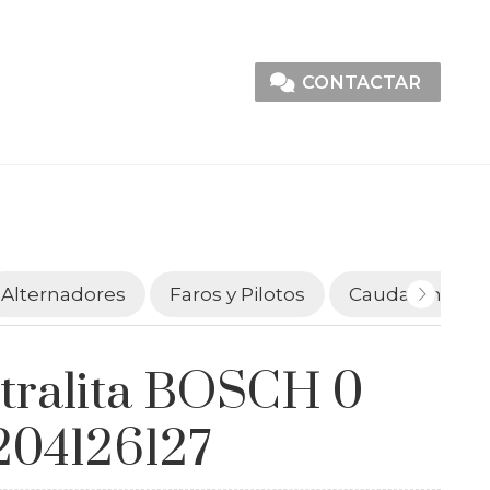
CONTACTAR
Alternadores
Faros y Pilotos
Caudalímetro
tralita BOSCH 0
204126127