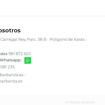
osotros
Carregal Rey, Parc. 38 B - Polígono de Xaras -
ados
981 872 620
 Whatsapp:
 081 235
arbanza.es -
arbanza.es
© PÁXINAS GALEGAS