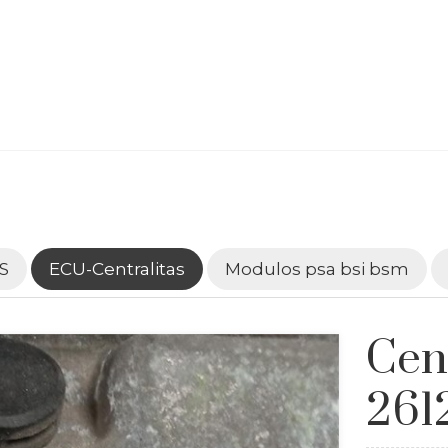
S
ECU-Centralitas
Modulos psa bsi bsm
Cen
261