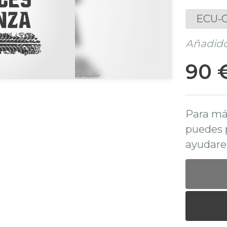
ECU-C
Añadido
90 
Para má
puedes 
ayudare