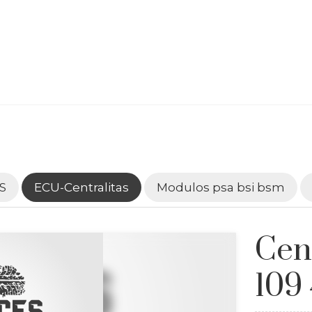
S
ECU-Centralitas
Modulos psa bsi bsm
Cen
109