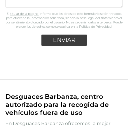
El
titular de la página
informa que los datos de este formulario serán tratados
para ofrecerle la información solicitada, siendo la base legal del tratamiento el
consentimiento otorgado por el usuario. No se cederán datos a terceros. Puede
ejercer los derechos como se explica en la
Política de Privacidad
.
Desguaces Barbanza, centro
autorizado para la recogida de
vehículos fuera de uso
En Desguaces Barbanza ofrecemos la mejor