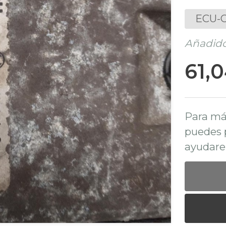
ECU-C
Añadido
61,
Para má
puedes 
ayudare