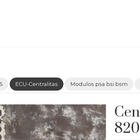
S
ECU-Centralitas
Modulos psa bsi bsm
Cen
820