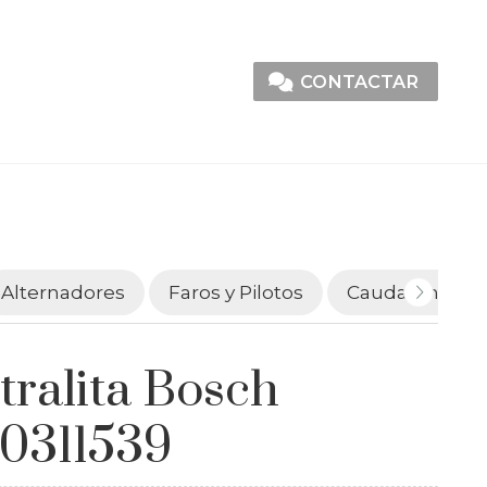
CONTACTAR
Alternadores
Faros y Pilotos
Caudalímetro
tralita Bosch
0311539