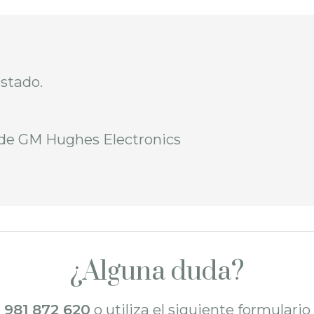
estado.
a de GM Hughes Electronics
¿Alguna duda?
l
981 872 620
o utiliza el siguiente formulari