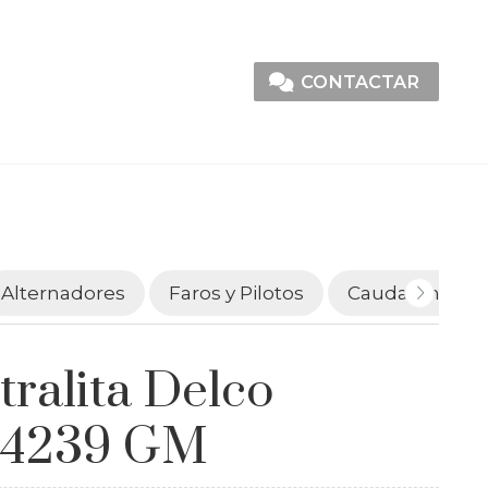
CONTACTAR
Alternadores
Faros y Pilotos
Caudalímetro
tralita Delco
14239 GM