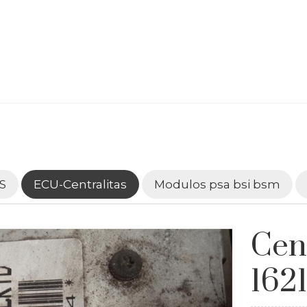
S
ECU-Centralitas
Modulos psa bsi bsm
Cen
162