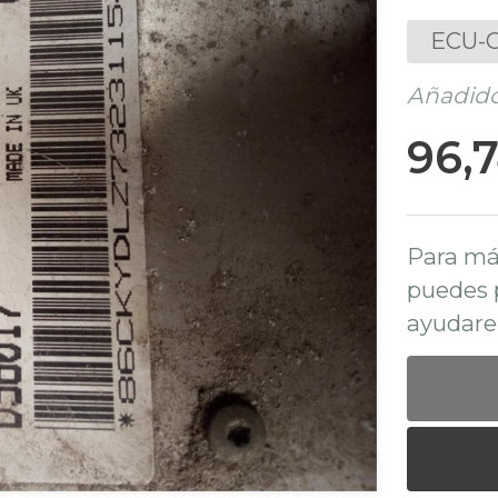
ECU-C
Añadido
96,
Para má
puedes 
ayudare