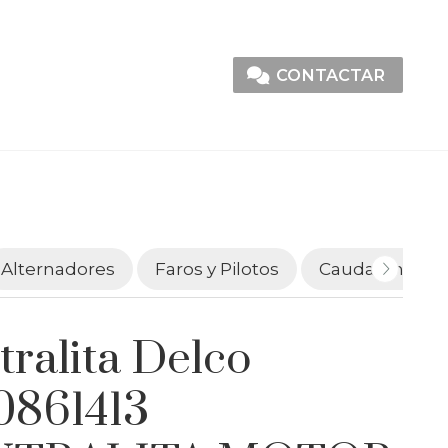
CONTACTAR
Alternadores
Faros y Pilotos
Caudalímetro
tralita Delco
0861413