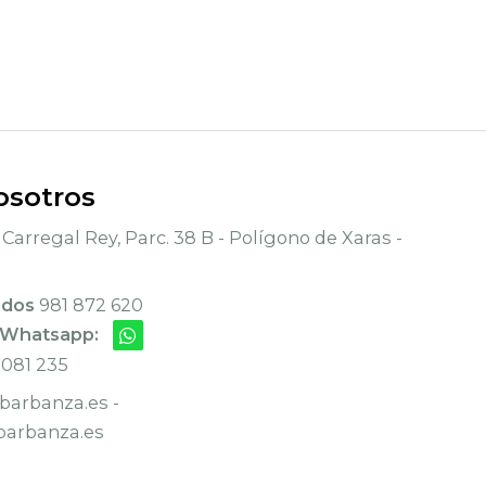
osotros
Carregal Rey, Parc. 38 B - Polígono de Xaras -
ados
981 872 620
 Whatsapp:
 081 235
arbanza.es -
arbanza.es