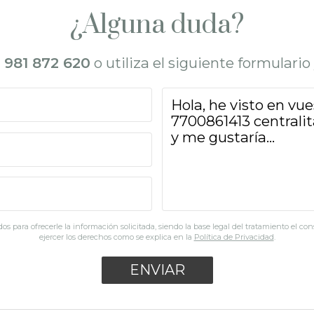
¿Alguna duda?
l
981 872 620
o utiliza el siguiente formulari
os para ofrecerle la información solicitada, siendo la base legal del tratamiento el co
ejercer los derechos como se explica en la
Política de Privacidad
.