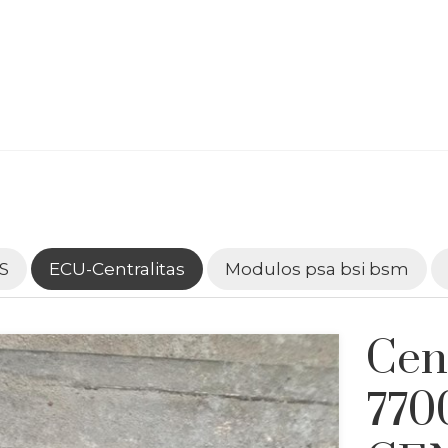
S
ECU-Centralitas
Modulos psa bsi bsm
Cen
770