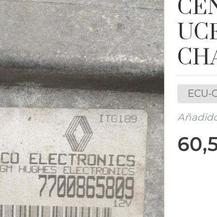
CE
UCE
CH
ECU-C
Añadido
60,