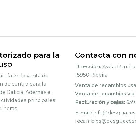
orizado para la
Contacta con n
 uso
Dirección:
Avda. Ramiro 
15950 Ribeira
ntía en la venta de
n de centro para la
Venta de recambios us
de Galicia. Además,el
Venta de recambios vía
tividades principales:
Facturación y bajas:
639
4 horas.
E-mail:
info@desguacesb
recambios@desguacesb