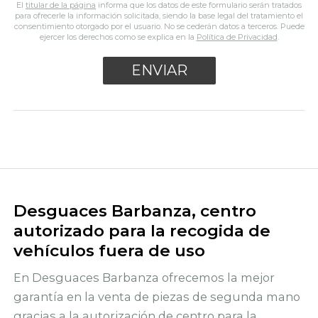
El
titular de la página
informa que los datos de este formulario serán tratados
para ofrecerle la información solicitada, siendo la base legal del tratamiento el
consentimiento otorgado por el usuario. No se cederán datos a terceros. Puede
ejercer los derechos como se explica en la
Política de Privacidad
.
Desguaces Barbanza, centro
autorizado para la recogida de
vehículos fuera de uso
En Desguaces Barbanza ofrecemos la mejor
garantía en la venta de piezas de segunda mano
gracias a la autorización de centro para la