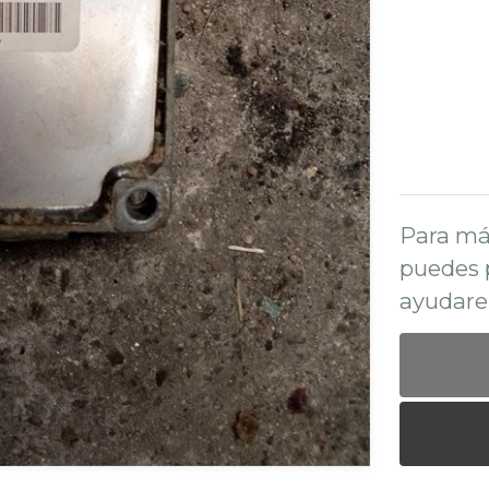
Para má
puedes 
ayudare