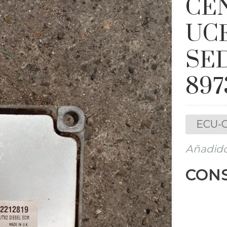
CE
UCE
SED
897
ECU-C
Añadido
CONS