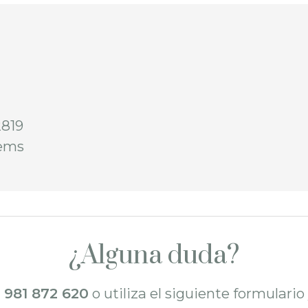
2819
tems
¿Alguna duda?
l
981 872 620
o utiliza el siguiente formulari