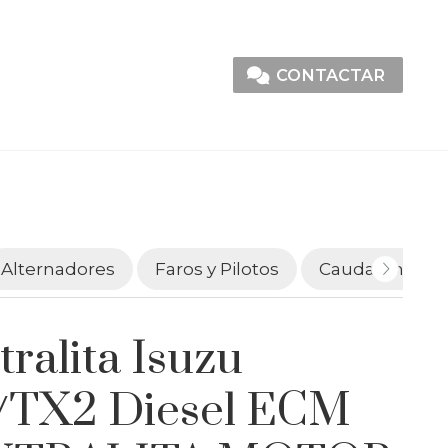
CONTACTAR
Alternadores
Faros y Pilotos
Caudalímetro
ralita Isuzu
L/TX2 Diesel ECM