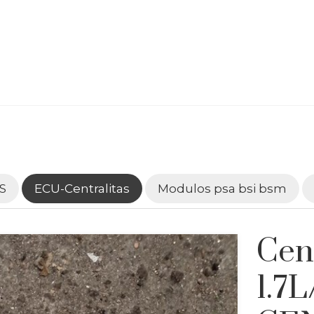
S
ECU-Centralitas
Modulos psa bsi bsm
Cent
1.7