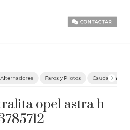
CONTACTAR
Alternadores
Faros y Pilotos
Caudalímetro
ralita opel astra h
3785712