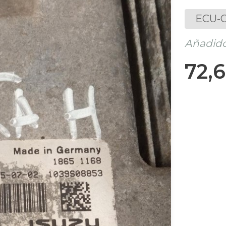
ECU-C
Añadido
72,