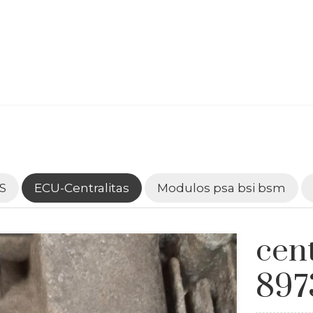
S
ECU-Centralitas
Modulos psa bsi bsm
cent
897