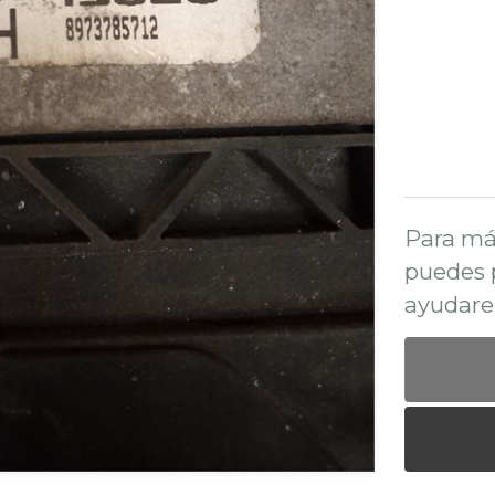
Para má
puedes 
ayudare