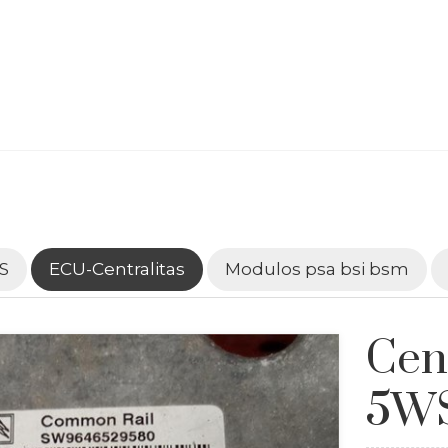
S
ECU-Centralitas
Modulos psa bsi bsm
Cen
5W