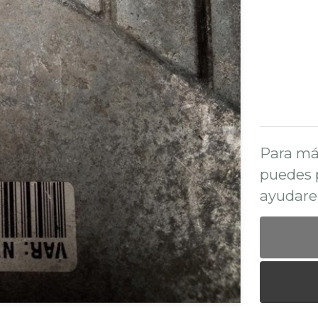
Para má
puedes 
ayudare