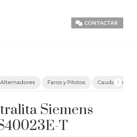
CONTACTAR
Alternadores
Faros y Pilotos
Caudalímetro
tralita Siemens
S40023E-T