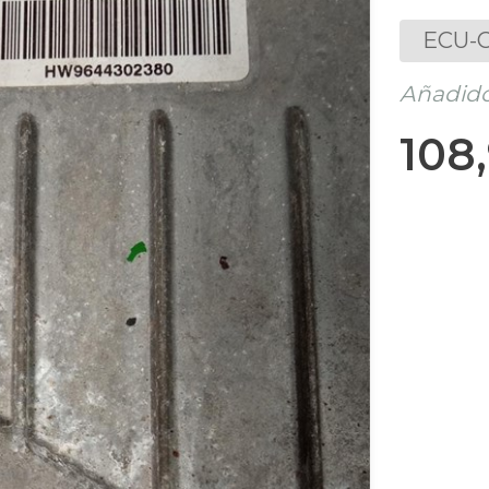
ECU-C
Añadido
108