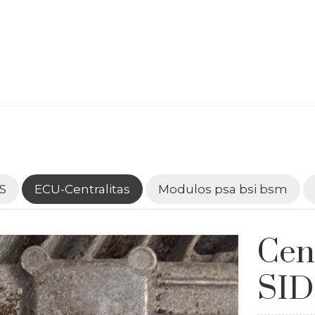
S
ECU-Centralitas
Modulos psa bsi bsm
Cen
SID