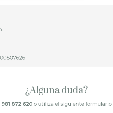
o.
8200807626
¿Alguna duda?
l
981 872 620
o utiliza el siguiente formulari