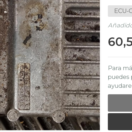
ECU-C
Añadido
60,
Para má
puedes 
ayudare