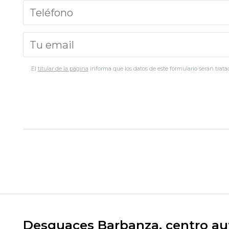
El
titular de la página
informa que los datos de este formulario serán tratad
Desguaces Barbanza, centro aut