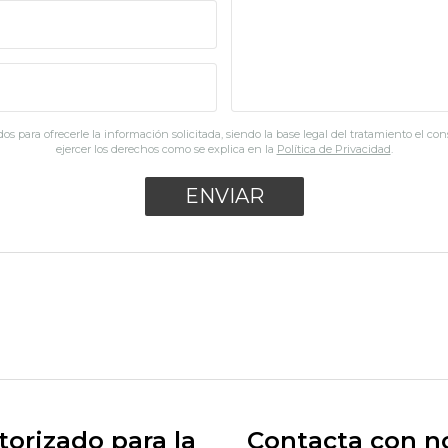
os para ofrecerle la información solicitada, siendo la base legal del tratamiento el co
ejercer los derechos como se explica en la
Política de Privacidad
.
orizado para la
Contacta con n