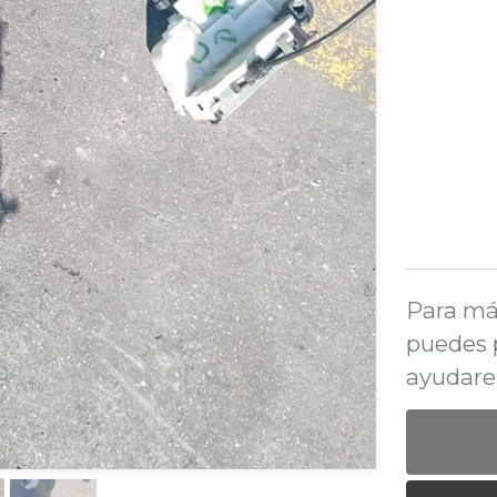
Para má
puedes 
ayudare