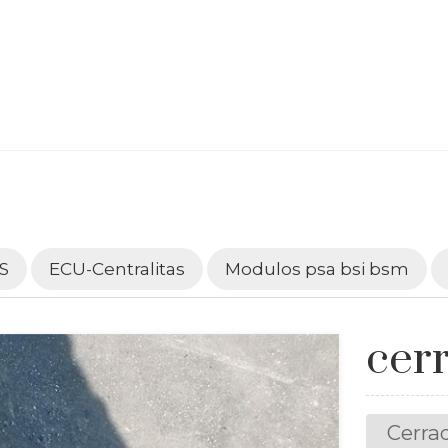
S
ECU-Centralitas
Modulos psa bsi bsm
cer
Cerra