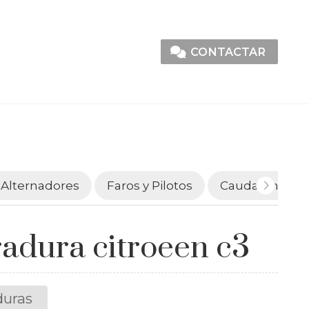
CONTACTAR
Alternadores
Faros y Pilotos
Caudalímetro
radura citroeen c3
duras