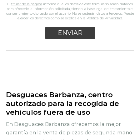
El
titular de la página
informa que los datos de este formulario serán tratados
para ofrecerle la información solicitada, siendo la base legal del tratamiento el
consentimiento otorgado por el usuario. No se cederán datos a terceros. Puede
ejercer los derechos como se explica en la
Política de Privacidad
.
Desguaces Barbanza, centro
autorizado para la recogida de
vehículos fuera de uso
En Desguaces Barbanza ofrecemos la mejor
garantía en la venta de piezas de segunda mano