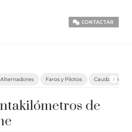
CONTACTAR
Alternadores
Faros y Pilotos
Caudalímetro
ntakilómetros de
he