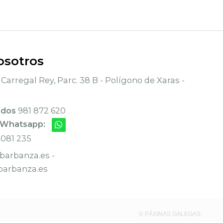
osotros
Carregal Rey, Parc. 38 B - Polígono de Xaras -
ados
981 872 620
 Whatsapp:
 081 235
arbanza.es -
arbanza.es
© PÁXINAS GALEGAS