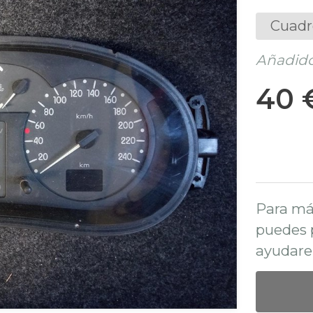
Cuadr
Añadido
40 
Para má
puedes 
ayudare