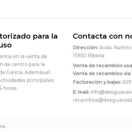
orizado para la
Contacta con n
 uso
Dirección:
Avda. Ramiro 
15950 Ribeira
ntía en la venta de
n de centro para la
Venta de recambios us
de Galicia. Además,el
Venta de recambios vía
tividades principales:
Facturación y bajas:
639
4 horas.
E-mail:
info@desguacesb
recambios@desguacesb
rna