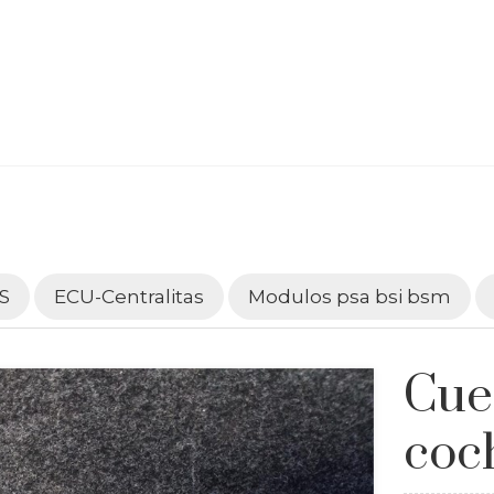
S
ECU-Centralitas
Modulos psa bsi bsm
Cue
coc