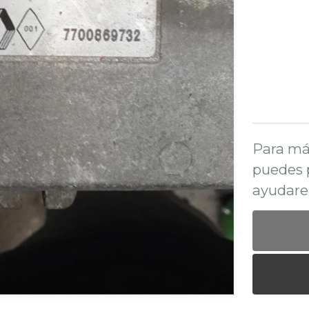
Para má
puedes 
ayudare