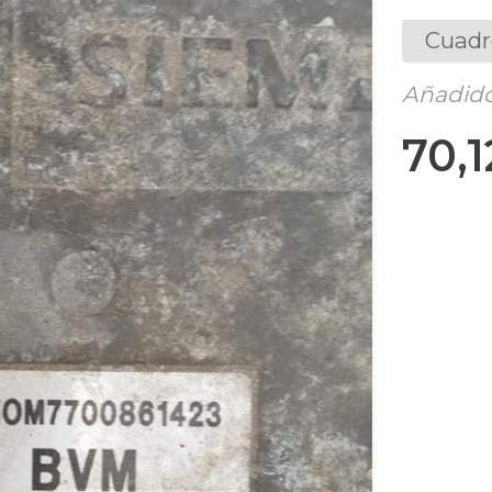
Cuadr
Añadido
70,1