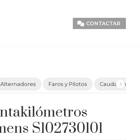
CONTACTAR
Alternadores
Faros y Pilotos
Caudalímetro
ntakilómetros
mens S102730101