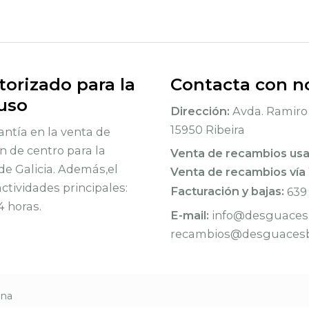
orizado para la
Contacta con n
 uso
Dirección:
Avda. Ramiro 
15950 Ribeira
ntía en la venta de
n de centro para la
Venta de recambios us
de Galicia. Además,el
Venta de recambios vía
tividades principales:
Facturación y bajas:
639
4 horas.
E-mail:
info@desguacesb
recambios@desguacesb
rna