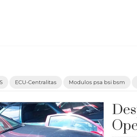
S
ECU-Centralitas
Modulos psa bsi bsm
Des
Ope