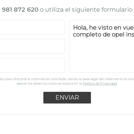
l
981 872 620
o utiliza el siguiente formulari
os para ofrecerle la información solicitada, siendo la base legal del tratamiento el co
ejercer los derechos como se explica en la
Política de Privacidad
.