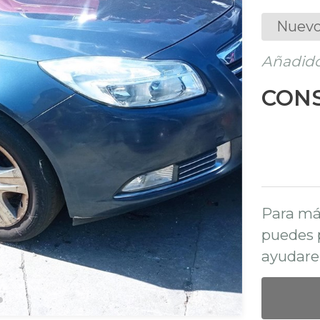
Nuevo
Añadido
CONS
Para má
puedes 
ayudare