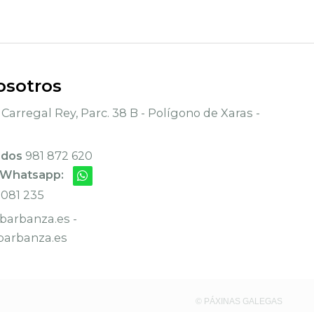
osotros
Carregal Rey, Parc. 38 B - Polígono de Xaras -
ados
981 872 620
 Whatsapp:
 081 235
arbanza.es -
arbanza.es
© PÁXINAS GALEGAS