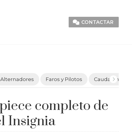
CONTACTAR
Alternadores
Faros y Pilotos
Caudalímetro
piece completo de
l Insignia