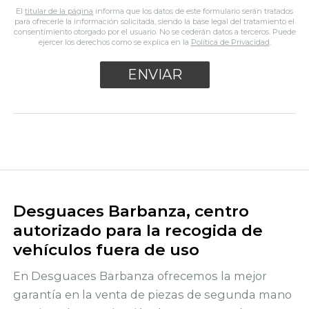
El
titular de la página
informa que los datos de este formulario serán tratados
para ofrecerle la información solicitada, siendo la base legal del tratamiento el
consentimiento otorgado por el usuario. No se cederán datos a terceros. Puede
ejercer los derechos como se explica en la
Política de Privacidad
.
Desguaces Barbanza, centro
autorizado para la recogida de
vehículos fuera de uso
En Desguaces Barbanza ofrecemos la mejor
garantía en la venta de piezas de segunda mano