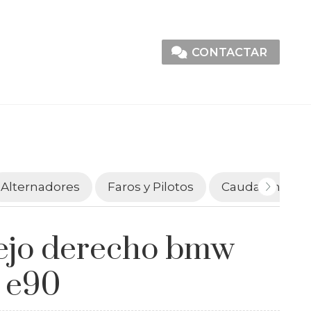
CONTACTAR
Alternadores
Faros y Pilotos
Caudalímetro
ejo derecho bmw
 e90