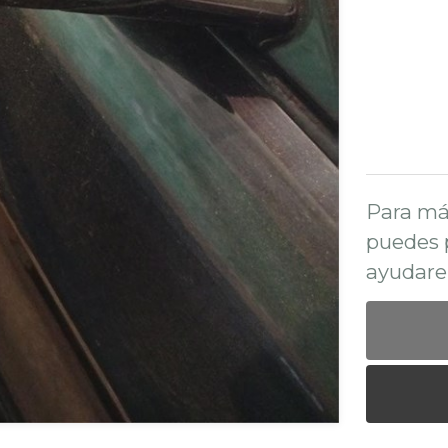
Para má
puedes 
ayudare