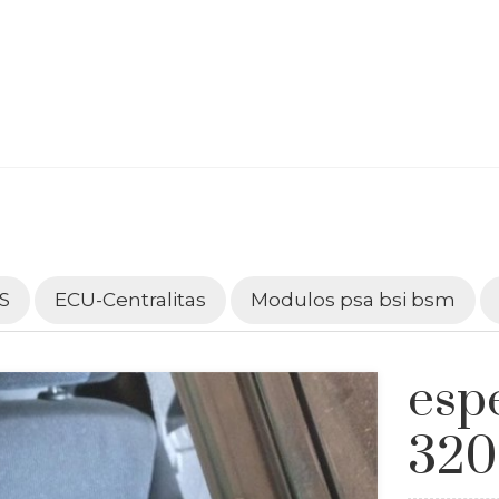
S
ECU-Centralitas
Modulos psa bsi bsm
esp
320