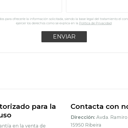
os para ofrecerle la información solicitada, siendo la base legal del tratamiento el co
ejercer los derechos como se explica en la
Política de Privacidad
.
orizado para la
Contacta con n
 uso
Dirección:
Avda. Ramiro 
15950 Ribeira
ntía en la venta de