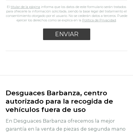
El
titular de la página
informa que los datos de este formulario serán tratados
para ofrecerle la información solicitada, siendo la base legal del tratamiento el
consentimiento otorgado por el usuario. No se cederán datos a terceros. Puede
ejercer los derechos como se explica en la
Política de Privacidad
.
Desguaces Barbanza, centro
autorizado para la recogida de
vehículos fuera de uso
En Desguaces Barbanza ofrecemos la mejor
garantía en la venta de piezas de segunda mano