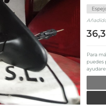
Espej
Añadido
36,
Para má
puedes 
ayudare