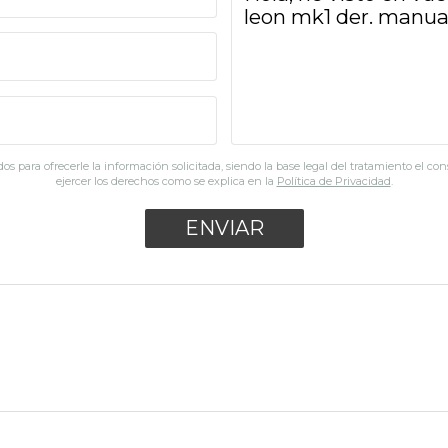
os para ofrecerle la información solicitada, siendo la base legal del tratamiento el co
ejercer los derechos como se explica en la
Política de Privacidad
.