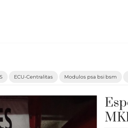
S
ECU-Centralitas
Modulos psa bsi bsm
Esp
MK1