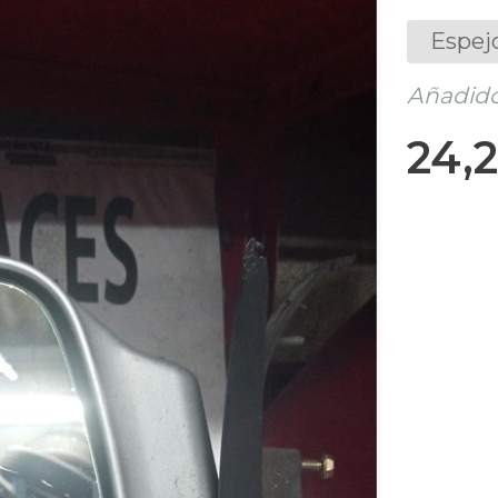
Espej
Añadido
24,