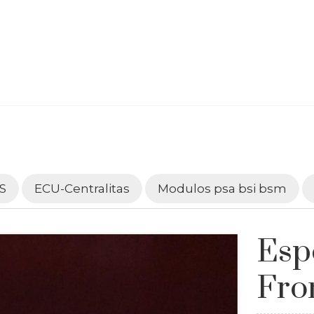
S
ECU-Centralitas
Modulos psa bsi bsm
Esp
Fro