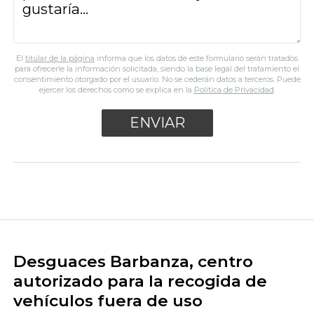
El
titular de la página
informa que los datos de este formulario serán tratados
para ofrecerle la información solicitada, siendo la base legal del tratamiento el
consentimiento otorgado por el usuario. No se cederán datos a terceros. Puede
ejercer los derechos como se explica en la
Política de Privacidad
.
Desguaces Barbanza, centro
autorizado para la recogida de
vehículos fuera de uso