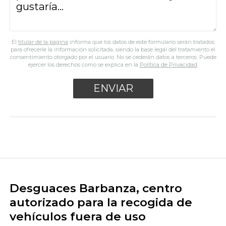
El
titular de la página
informa que los datos de este formulario serán tratados
para ofrecerle la información solicitada, siendo la base legal del tratamiento el
consentimiento otorgado por el usuario. No se cederán datos a terceros. Puede
ejercer los derechos como se explica en la
Política de Privacidad
.
Desguaces Barbanza, centro
autorizado para la recogida de
vehículos fuera de uso