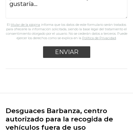
El
titular de la página
informa que los datos de este formulario serán tratados
para ofrecerle la información solicitada, siendo la base legal del tratamiento el
consentimiento otorgado por el usuario. No se cederán datos a terceros. Puede
ejercer los derechos como se explica en la
Política de Privacidad
.
Desguaces Barbanza, centro
autorizado para la recogida de
vehículos fuera de uso