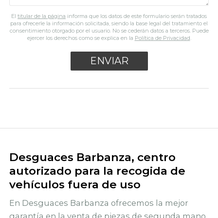
El
titular de la página
informa que los datos de este formulario serán tratados
para ofrecerle la información solicitada, siendo la base legal del tratamiento el
consentimiento otorgado por el usuario. No se cederán datos a terceros. Puede
ejercer los derechos como se explica en la
Política de Privacidad
.
Desguaces Barbanza, centro
autorizado para la recogida de
vehículos fuera de uso
En Desguaces Barbanza ofrecemos la mejor
garantía en la venta de piezas de segunda mano