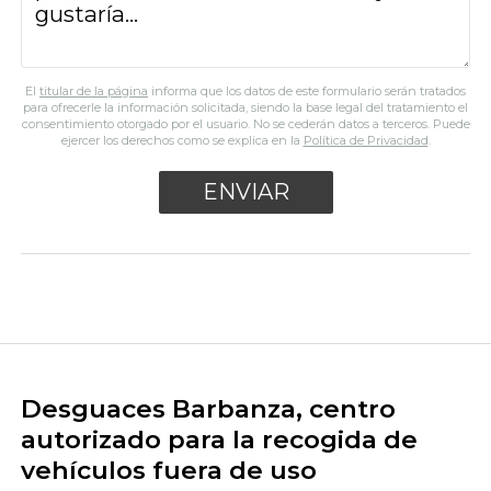
El
titular de la página
informa que los datos de este formulario serán tratados
para ofrecerle la información solicitada, siendo la base legal del tratamiento el
consentimiento otorgado por el usuario. No se cederán datos a terceros. Puede
ejercer los derechos como se explica en la
Política de Privacidad
.
Desguaces Barbanza, centro
autorizado para la recogida de
vehículos fuera de uso