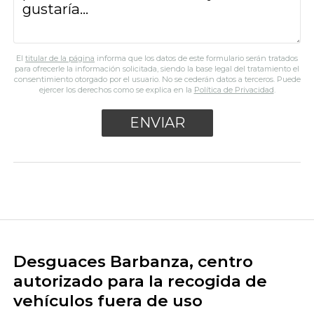
El
titular de la página
informa que los datos de este formulario serán tratados
para ofrecerle la información solicitada, siendo la base legal del tratamiento el
consentimiento otorgado por el usuario. No se cederán datos a terceros. Puede
ejercer los derechos como se explica en la
Política de Privacidad
.
Desguaces Barbanza, centro
autorizado para la recogida de
vehículos fuera de uso