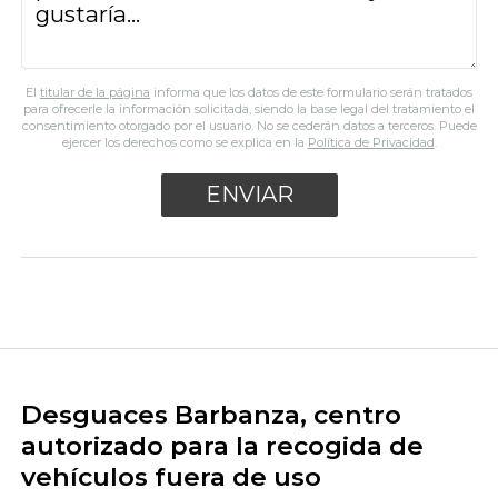
El
titular de la página
informa que los datos de este formulario serán tratados
para ofrecerle la información solicitada, siendo la base legal del tratamiento el
consentimiento otorgado por el usuario. No se cederán datos a terceros. Puede
ejercer los derechos como se explica en la
Política de Privacidad
.
Desguaces Barbanza, centro
autorizado para la recogida de
vehículos fuera de uso