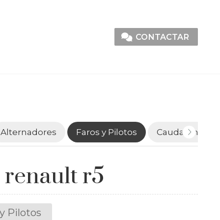
CONTACTAR
Alternadores
Faros y Pilotos
Caudalímetro
 renault r5
y Pilotos