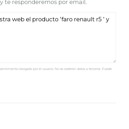
o y te responderemos por email.
nsentimiento otorgado por el usuario. No se cederán datos a terceros. Puede