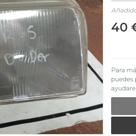
Añadido 
40 
Para má
puedes 
ayudare