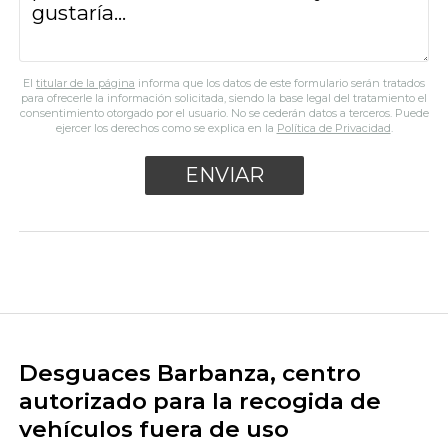
El
titular de la página
informa que los datos de este formulario serán tratados
para ofrecerle la información solicitada, siendo la base legal del tratamiento el
consentimiento otorgado por el usuario. No se cederán datos a terceros. Puede
ejercer los derechos como se explica en la
Política de Privacidad
.
Desguaces Barbanza, centro
autorizado para la recogida de
vehículos fuera de uso