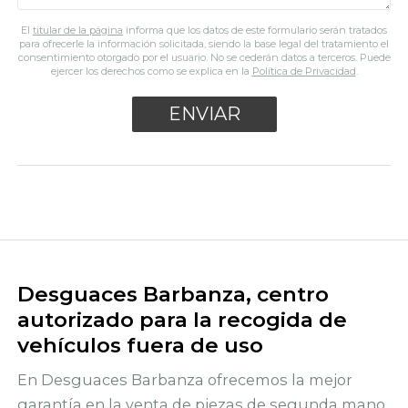
El
titular de la página
informa que los datos de este formulario serán tratados
para ofrecerle la información solicitada, siendo la base legal del tratamiento el
consentimiento otorgado por el usuario. No se cederán datos a terceros. Puede
ejercer los derechos como se explica en la
Política de Privacidad
.
Desguaces Barbanza, centro
autorizado para la recogida de
vehículos fuera de uso
En Desguaces Barbanza ofrecemos la mejor
garantía en la venta de piezas de segunda mano