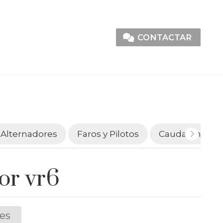
CONTACTAR
Alternadores
Faros y Pilotos
Caudalímetro
or vr6
es