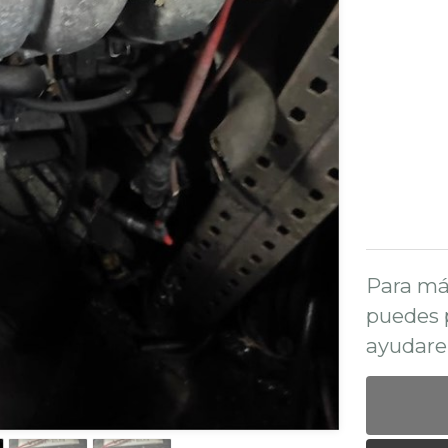
Para má
puedes 
ayudare