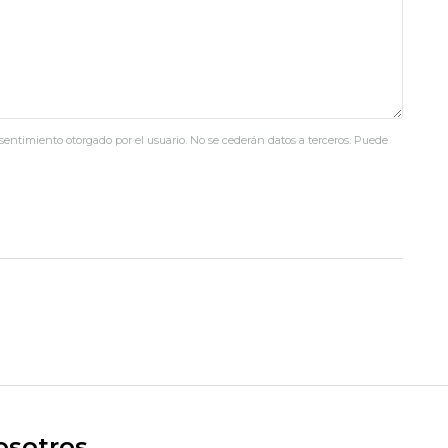
nsentimiento otorgado por el usuario. No se cederán datos a terceros. Puede
osotros