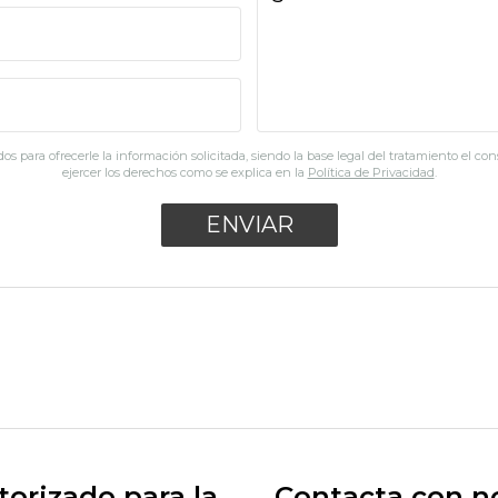
os para ofrecerle la información solicitada, siendo la base legal del tratamiento el co
ejercer los derechos como se explica en la
Política de Privacidad
.
orizado para la
Contacta con n