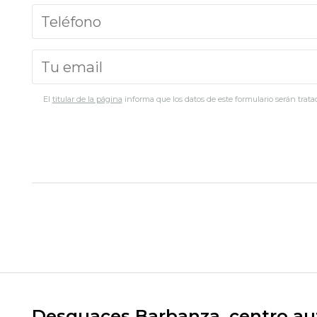
El
titular de la página
informa que los datos de este formulario serán tratad
Desguaces Barbanza, centro aut