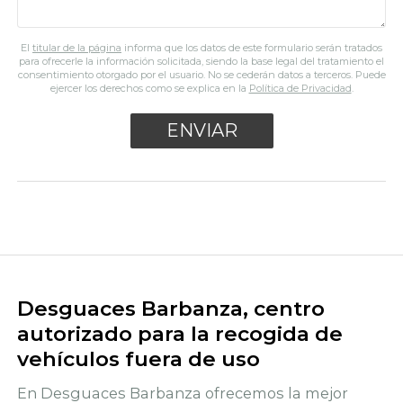
El
titular de la página
informa que los datos de este formulario serán tratados
para ofrecerle la información solicitada, siendo la base legal del tratamiento el
consentimiento otorgado por el usuario. No se cederán datos a terceros. Puede
ejercer los derechos como se explica en la
Política de Privacidad
.
Desguaces Barbanza, centro
autorizado para la recogida de
vehículos fuera de uso
En Desguaces Barbanza ofrecemos la mejor