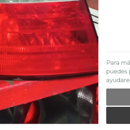
Para má
puedes 
ayudare