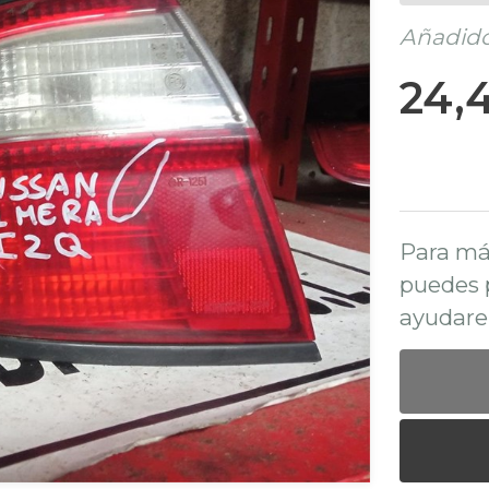
Añadido 
24,
Para má
puedes 
ayudare