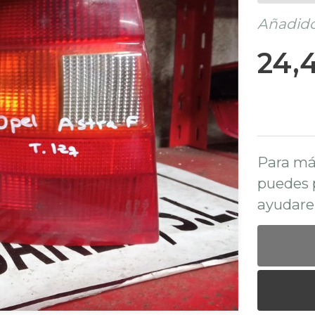
Añadido 
24,
Para má
puedes 
ayudare