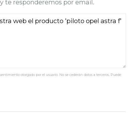
o y te responderemos por email.
nsentimiento otorgado por el usuario. No se cederán datos a terceros. Puede